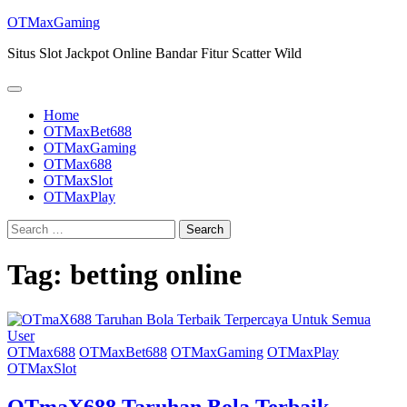
Skip
OTMaxGaming
to
Situs Slot Jackpot Online Bandar Fitur Scatter Wild
content
Home
OTMaxBet688
OTMaxGaming
OTMax688
OTMaxSlot
OTMaxPlay
Search
for:
Tag:
betting online
OTMax688
OTMaxBet688
OTMaxGaming
OTMaxPlay
OTMaxSlot
OTmaX688 Taruhan Bola Terbaik