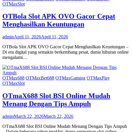
OTMaxSlot
OTBola Slot APK OVO Gacor Cepat
Menghasilkan Keuntungan
admin
April 11, 2026
April 11, 2026
OTBola Slot APK OVO Gacor Cepat Menghasilkan Keuntungan –
Di era digital yang semakin berkembang pesat, dunia hiburan online
mengalami…
OTMax688
OTMaxBet688
OTMaxGaming
OTMaxPlay
OTMaxSlot
OTmaX688 Slot BSI Online Mudah
Menang Dengan Tips Ampuh
admin
March 22, 2026
March 22, 2026
OTmaX688 Slot BSI Online Mudah Menang Dengan Tips Ampuh
– Dalam beberapa tahun terakhir, dunia permainan slot online