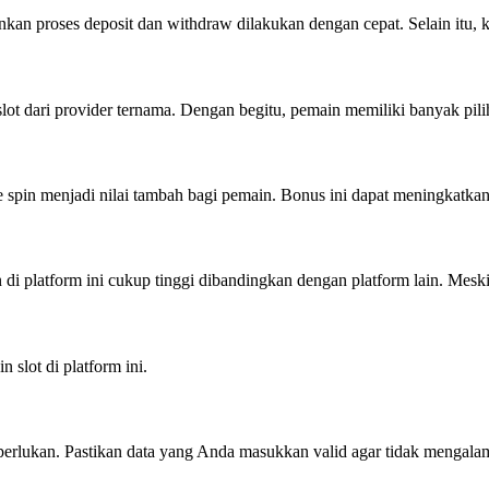
nkan proses deposit dan withdraw dilakukan dengan cepat. Selain itu, k
t dari provider ternama. Dengan begitu, pemain memiliki banyak pili
 spin menjadi nilai tambah bagi pemain. Bonus ini dapat meningkatka
platform ini cukup tinggi dibandingkan dengan platform lain. Meskipu
slot di platform ini.
rlukan. Pastikan data yang Anda masukkan valid agar tidak mengalam