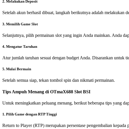
2. Melakukan Deposit
Setelah akun berhasil dibuat, langkah berikutnya adalah melakukan d
3. Memilih Game Slot
Selanjutnya, pilih permainan slot yang ingin Anda mainkan. Anda 
4. Mengatur Taruhan
Atur jumlah taruhan sesuai dengan budget Anda. Disarankan untuk t
5. Mulai Bermain
Setelah semua siap, tekan tombol spin dan nikmati permainan.
Tips Ampuh Menang di OTmaX688 Slot BSI
Untuk meningkatkan peluang menang, berikut beberapa tips yang dap
1. Pilih Game dengan RTP Tinggi
Return to Player (RTP) merupakan persentase pengembalian kepada 