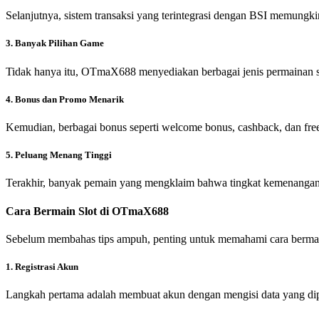
Selanjutnya, sistem transaksi yang terintegrasi dengan BSI memungki
3. Banyak Pilihan Game
Tidak hanya itu, OTmaX688 menyediakan berbagai jenis permainan slo
4. Bonus dan Promo Menarik
Kemudian, berbagai bonus seperti welcome bonus, cashback, dan free
5. Peluang Menang Tinggi
Terakhir, banyak pemain yang mengklaim bahwa tingkat kemenangan di 
Cara Bermain Slot di OTmaX688
Sebelum membahas tips ampuh, penting untuk memahami cara bermain 
1. Registrasi Akun
Langkah pertama adalah membuat akun dengan mengisi data yang dipe