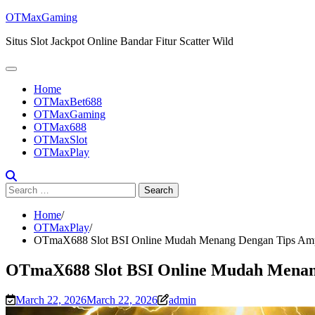
Skip
OTMaxGaming
to
Situs Slot Jackpot Online Bandar Fitur Scatter Wild
content
Home
OTMaxBet688
OTMaxGaming
OTMax688
OTMaxSlot
OTMaxPlay
Search
for:
Home
OTMaxPlay
OTmaX688 Slot BSI Online Mudah Menang Dengan Tips Am
OTmaX688 Slot BSI Online Mudah Menan
March 22, 2026
March 22, 2026
admin