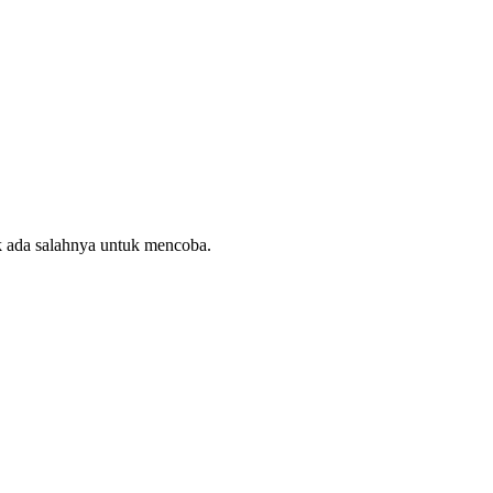
k ada salahnya untuk mencoba.