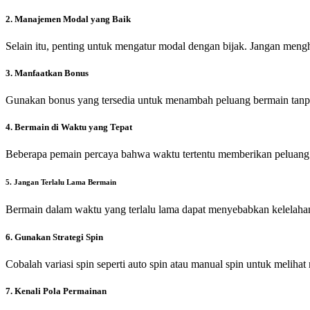
2. Manajemen Modal yang Baik
Selain itu, penting untuk mengatur modal dengan bijak. Jangan meng
3. Manfaatkan Bonus
Gunakan bonus yang tersedia untuk menambah peluang bermain tan
4. Bermain di Waktu yang Tepat
Beberapa pemain percaya bahwa waktu tertentu memberikan peluang m
5. Jangan Terlalu Lama Bermain
Bermain dalam waktu yang terlalu lama dapat menyebabkan kelelahan
6. Gunakan Strategi Spin
Cobalah variasi spin seperti auto spin atau manual spin untuk melihat 
7. Kenali Pola Permainan