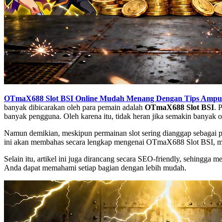
OTmaX688 Slot BSI Online Mudah Menang Dengan Tips Amp
banyak dibicarakan oleh para pemain adalah
OTmaX688 Slot BSI
. 
banyak pengguna. Oleh karena itu, tidak heran jika semakin banyak o
Namun demikian, meskipun permainan slot sering dianggap sebagai p
ini akan membahas secara lengkap mengenai OTmaX688 Slot BSI, mul
Selain itu, artikel ini juga dirancang secara SEO-friendly, sehingg
Anda dapat memahami setiap bagian dengan lebih mudah.