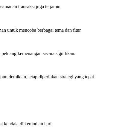
eamanan transaksi juga terjamin.
han untuk mencoba berbagai tema dan fitur.
n peluang kemenangan secara signifikan.
n demikian, tetap diperlukan strategi yang tepat.
i kendala di kemudian hari.