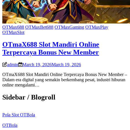
OTMax688
OTMaxBet688
OTMaxGaming
OTMaxPlay
OTMaxSlot
OTmaX688 Slot Mandiri Online
Terpercaya Bonus New Member
admin
March 19, 2026
March 19, 2026
OTmaX688 Slot Mandiri Online Terpercaya Bonus New Member –
Dalam era digital yang semakin berkembang pesat, industri hiburan
online mengalami…
Sidebar / Blogroll
Pola Slot OTBola
OTBola