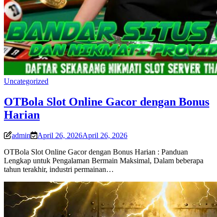
Uncategorized
OTBola Slot Online Gacor dengan Bonus
Harian
admin
April 26, 2026
April 26, 2026
OTBola Slot Online Gacor dengan Bonus Harian : Panduan
Lengkap untuk Pengalaman Bermain Maksimal, Dalam beberapa
tahun terakhir, industri permainan…