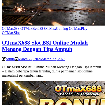
OTMax688
OTMaxBet688
OTMaxGaming
OTMaxPlay
OTMaxSlot
OTmaX688 Slot BSI Online Mudah
Menang Dengan Tips Ampuh
admin
March 22, 2026
March 22, 2026
OTmaX688 Slot BSI Online Mudah Menang Dengan Tips Ampuh
– Dalam beberapa tahun terakhir, dunia permainan slot online
mengalami perkembangan…