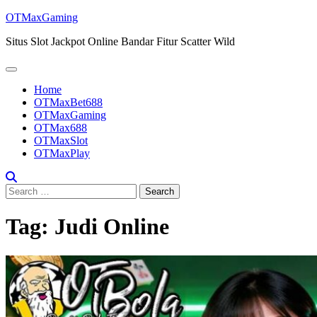
Skip
OTMaxGaming
to
Situs Slot Jackpot Online Bandar Fitur Scatter Wild
content
Home
OTMaxBet688
OTMaxGaming
OTMax688
OTMaxSlot
OTMaxPlay
Search
for:
Tag:
Judi Online