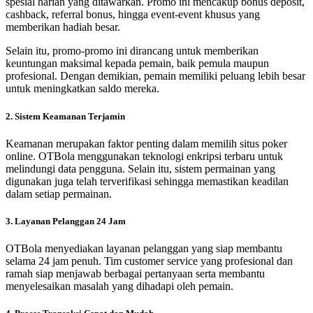
spesial harian yang ditawarkan. Promo ini mencakup bonus deposit,
cashback, referral bonus, hingga event-event khusus yang
memberikan hadiah besar.
Selain itu, promo-promo ini dirancang untuk memberikan
keuntungan maksimal kepada pemain, baik pemula maupun
profesional. Dengan demikian, pemain memiliki peluang lebih besar
untuk meningkatkan saldo mereka.
2. Sistem Keamanan Terjamin
Keamanan merupakan faktor penting dalam memilih situs poker
online. OTBola menggunakan teknologi enkripsi terbaru untuk
melindungi data pengguna. Selain itu, sistem permainan yang
digunakan juga telah terverifikasi sehingga memastikan keadilan
dalam setiap permainan.
3. Layanan Pelanggan 24 Jam
OTBola menyediakan layanan pelanggan yang siap membantu
selama 24 jam penuh. Tim customer service yang profesional dan
ramah siap menjawab berbagai pertanyaan serta membantu
menyelesaikan masalah yang dihadapi oleh pemain.