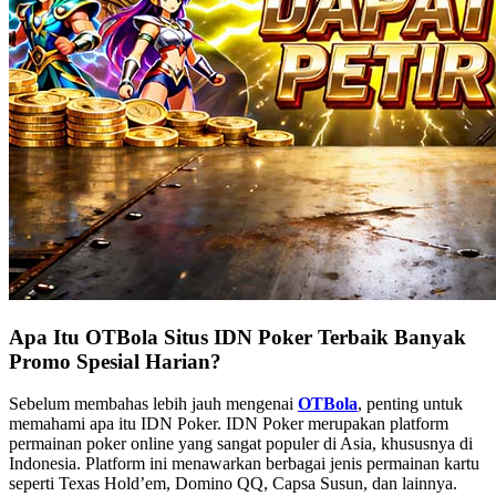
Apa Itu
OTBola Situs IDN Poker Terbaik Banyak
Promo Spesial Harian
?
Sebelum membahas lebih jauh mengenai
OTBola
, penting untuk
memahami apa itu IDN Poker. IDN Poker merupakan platform
permainan poker online yang sangat populer di Asia, khususnya di
Indonesia. Platform ini menawarkan berbagai jenis permainan kartu
seperti Texas Hold’em, Domino QQ, Capsa Susun, dan lainnya.