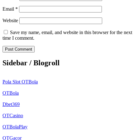
Email
*
Website
Save my name, email, and website in this browser for the next
time I comment.
Sidebar / Blogroll
Pola Slot OTBola
OTBola
Dbet369
OTCasino
OTBolaPlay
OTGacor