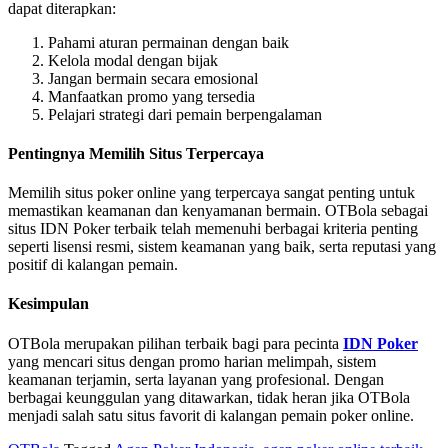
dapat diterapkan:
Pahami aturan permainan dengan baik
Kelola modal dengan bijak
Jangan bermain secara emosional
Manfaatkan promo yang tersedia
Pelajari strategi dari pemain berpengalaman
Pentingnya Memilih Situs Terpercaya
Memilih situs poker online yang terpercaya sangat penting untuk
memastikan keamanan dan kenyamanan bermain. OTBola sebagai
situs IDN Poker terbaik telah memenuhi berbagai kriteria penting
seperti lisensi resmi, sistem keamanan yang baik, serta reputasi yang
positif di kalangan pemain.
Kesimpulan
OTBola merupakan pilihan terbaik bagi para pecinta
IDN Poker
yang mencari situs dengan promo harian melimpah, sistem
keamanan terjamin, serta layanan yang profesional. Dengan
berbagai keunggulan yang ditawarkan, tidak heran jika OTBola
menjadi salah satu situs favorit di kalangan pemain poker online.