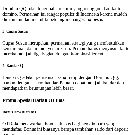
Domino QQ adalah permainan kartu yang menggunakan kartu
domino. Permainan ini sangat populer di Indonesia karena mudah
dimainkan dan memiliki peluang menang yang besar.
3. Capsa Susun
Capsa Susun merupakan permainan strategi yang membutuhkan
kemampuan dalam menyusun kartu. Pemain harus menyusun kartu
mereka menjadi tiga bagian dengan kombinasi tertentu.
4. Bandar Q
Bandar Q adalah permainan yang mirip dengan Domino QQ,
namun dengan sistem bandar. Pemain dapat menjadi bandar dan
mendapatkan keuntungan lebih besar.
Promo Spesial Harian OTBola
Bonus New Member
OTBola menawarkan bonus khusus bagi pemain baru yang
mendaftar. Bonus ini biasanya berupa tambahan saldo dari deposit
pertama.