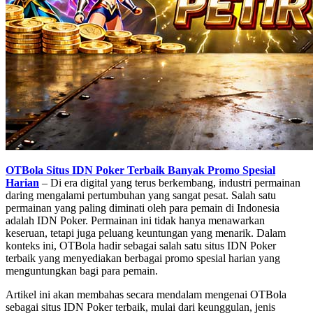
OTBola Situs IDN Poker Terbaik Banyak Promo Spesial
Harian
– Di era digital yang terus berkembang, industri permainan
daring mengalami pertumbuhan yang sangat pesat. Salah satu
permainan yang paling diminati oleh para pemain di Indonesia
adalah IDN Poker. Permainan ini tidak hanya menawarkan
keseruan, tetapi juga peluang keuntungan yang menarik. Dalam
konteks ini, OTBola hadir sebagai salah satu situs IDN Poker
terbaik yang menyediakan berbagai promo spesial harian yang
menguntungkan bagi para pemain.
Artikel ini akan membahas secara mendalam mengenai OTBola
sebagai situs IDN Poker terbaik, mulai dari keunggulan, jenis