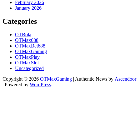
February 2026
January 2026
Categories
OTBola
OTMax688
OTMaxBet688
OTMaxGaming
OTMaxPlay
OTMaxSlot
Uncategorized
Copyright © 2026
OTMaxGaming
| Authentic News by
Ascendoor
| Powered by
WordPress
.