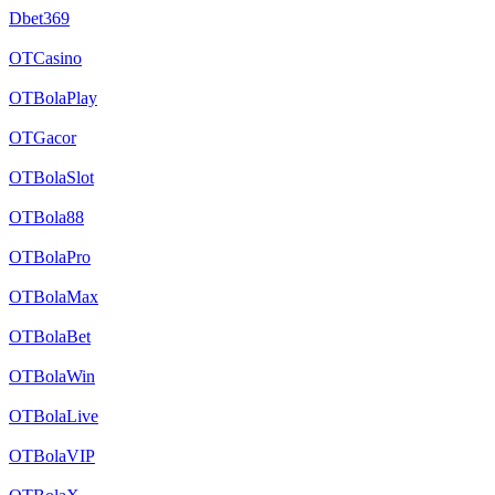
Dbet369
OTCasino
OTBolaPlay
OTGacor
OTBolaSlot
OTBola88
OTBolaPro
OTBolaMax
OTBolaBet
OTBolaWin
OTBolaLive
OTBolaVIP