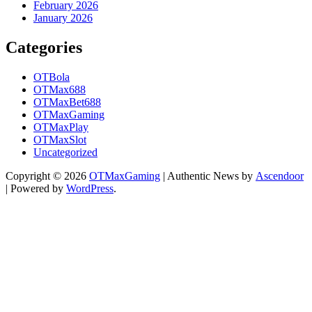
February 2026
January 2026
Categories
OTBola
OTMax688
OTMaxBet688
OTMaxGaming
OTMaxPlay
OTMaxSlot
Uncategorized
Copyright © 2026
OTMaxGaming
| Authentic News by
Ascendoor
| Powered by
WordPress
.