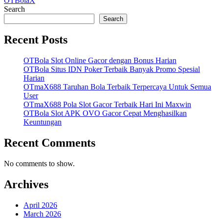
OTBolaX
Search
Search
Recent Posts
OTBola Slot Online Gacor dengan Bonus Harian
OTBola Situs IDN Poker Terbaik Banyak Promo Spesial
Harian
OTmaX688 Taruhan Bola Terbaik Terpercaya Untuk Semua
User
OTmaX688 Pola Slot Gacor Terbaik Hari Ini Maxwin
OTBola Slot APK OVO Gacor Cepat Menghasilkan
Keuntungan
Recent Comments
No comments to show.
Archives
April 2026
March 2026