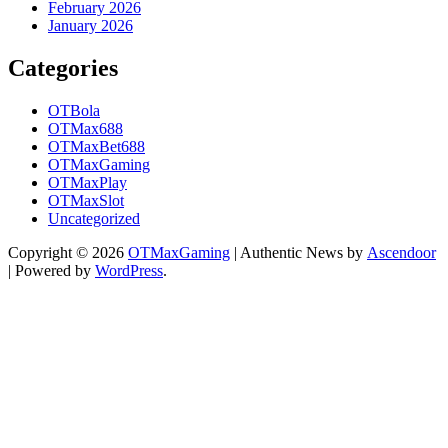
February 2026
January 2026
Categories
OTBola
OTMax688
OTMaxBet688
OTMaxGaming
OTMaxPlay
OTMaxSlot
Uncategorized
Copyright © 2026
OTMaxGaming
| Authentic News by
Ascendoor
| Powered by
WordPress
.