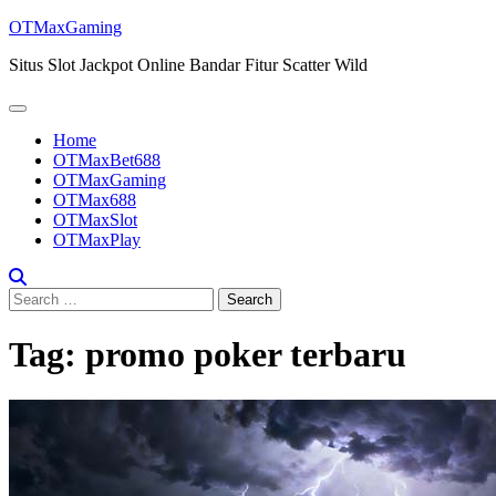
Skip
OTMaxGaming
to
Situs Slot Jackpot Online Bandar Fitur Scatter Wild
content
Home
OTMaxBet688
OTMaxGaming
OTMax688
OTMaxSlot
OTMaxPlay
Search
for:
Tag:
promo poker terbaru