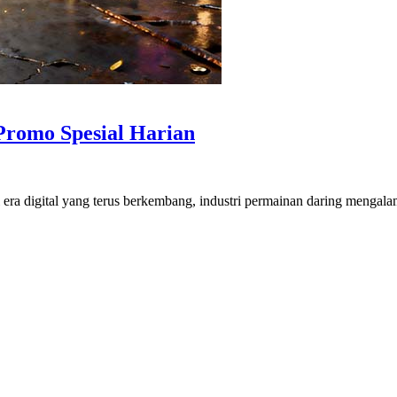
Promo Spesial Harian
era digital yang terus berkembang, industri permainan daring mengal