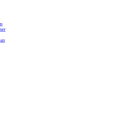
an
ser
gan