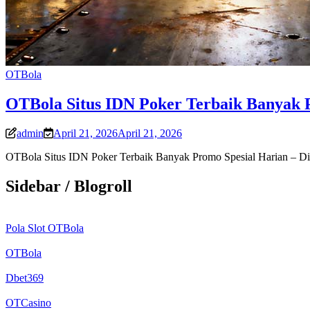
OTBola
OTBola Situs IDN Poker Terbaik Banyak 
admin
April 21, 2026
April 21, 2026
OTBola Situs IDN Poker Terbaik Banyak Promo Spesial Harian – Di 
Sidebar / Blogroll
Pola Slot OTBola
OTBola
Dbet369
OTCasino