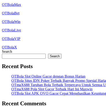
OTBolaMax
OTBolaBet
OTBolaWin
OTBolaLive
OTBolaVIP
OTBolaX
Search
Search
Recent Posts
OTBola Slot Online Gacor dengan Bonus Harian
OTBola Situs IDN Poker Terbaik Banyak Promo Spesial Hari
OTmaX688 Taruhan Bola Terbaik Terpercaya Untuk Semua U
OTmaX688 Pola Slot Gacor Terbaik Hari Ini Maxwin
OTBola Slot APK OVO Gacor Cepat Menghasilkan Keuntun
Recent Comments