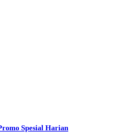
Promo Spesial Harian