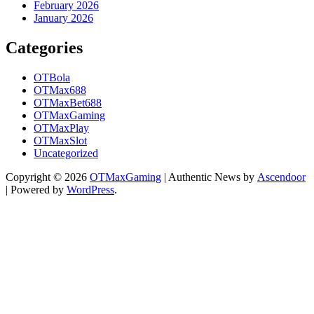
February 2026
January 2026
Categories
OTBola
OTMax688
OTMaxBet688
OTMaxGaming
OTMaxPlay
OTMaxSlot
Uncategorized
Copyright © 2026
OTMaxGaming
| Authentic News by
Ascendoor
| Powered by
WordPress
.