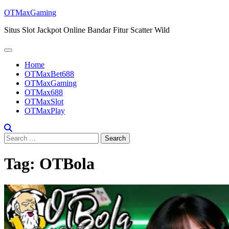
Skip
OTMaxGaming
to
Situs Slot Jackpot Online Bandar Fitur Scatter Wild
content
Home
OTMaxBet688
OTMaxGaming
OTMax688
OTMaxSlot
OTMaxPlay
Search
for:
Tag:
OTBola