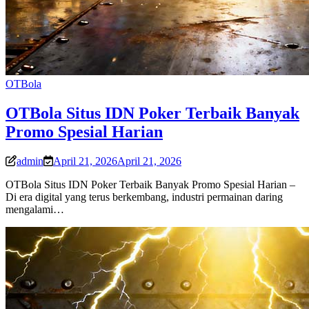
OTBola
OTBola Situs IDN Poker Terbaik Banyak
Promo Spesial Harian
admin
April 21, 2026
April 21, 2026
OTBola Situs IDN Poker Terbaik Banyak Promo Spesial Harian –
Di era digital yang terus berkembang, industri permainan daring
mengalami…