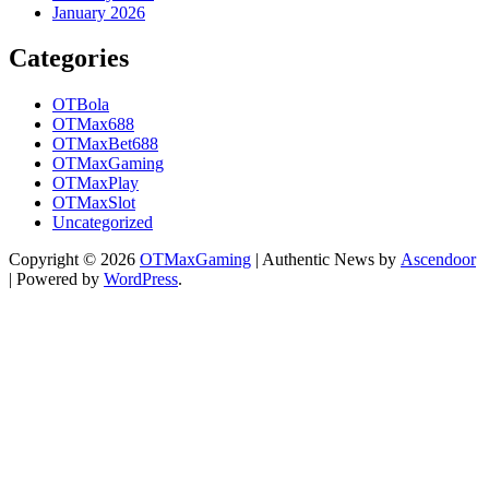
January 2026
Categories
OTBola
OTMax688
OTMaxBet688
OTMaxGaming
OTMaxPlay
OTMaxSlot
Uncategorized
Copyright © 2026
OTMaxGaming
| Authentic News by
Ascendoor
| Powered by
WordPress
.