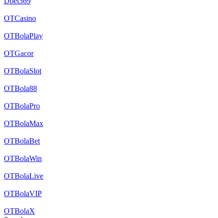
Dbet369
OTCasino
OTBolaPlay
OTGacor
OTBolaSlot
OTBola88
OTBolaPro
OTBolaMax
OTBolaBet
OTBolaWin
OTBolaLive
OTBolaVIP
OTBolaX