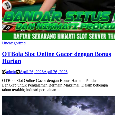
Uncategorized
OTBola Slot Online Gacor dengan Bonus
Harian
admin
April 26, 2026
April 26, 2026
OTBola Slot Online Gacor dengan Bonus Harian : Panduan
Lengkap untuk Pengalaman Bermain Maksimal, Dalam beberapa
tahun terakhir, industri permainan…