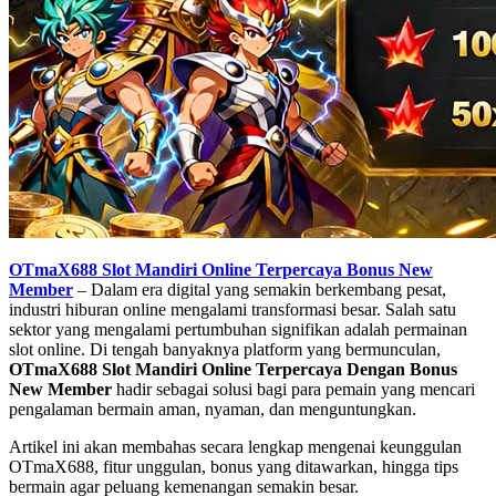
OTmaX688 Slot Mandiri Online Terpercaya Bonus New
Member
– Dalam era digital yang semakin berkembang pesat,
industri hiburan online mengalami transformasi besar. Salah satu
sektor yang mengalami pertumbuhan signifikan adalah permainan
slot online. Di tengah banyaknya platform yang bermunculan,
OTmaX688 Slot Mandiri Online Terpercaya Dengan Bonus
New Member
hadir sebagai solusi bagi para pemain yang mencari
pengalaman bermain aman, nyaman, dan menguntungkan.
Artikel ini akan membahas secara lengkap mengenai keunggulan
OTmaX688, fitur unggulan, bonus yang ditawarkan, hingga tips
bermain agar peluang kemenangan semakin besar.