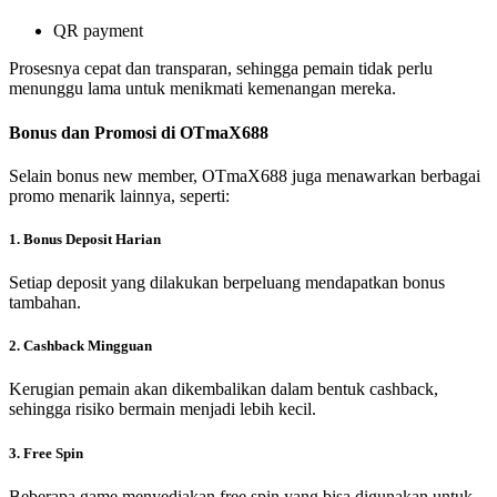
QR payment
Prosesnya cepat dan transparan, sehingga pemain tidak perlu
menunggu lama untuk menikmati kemenangan mereka.
Bonus dan Promosi di OTmaX688
Selain bonus new member, OTmaX688 juga menawarkan berbagai
promo menarik lainnya, seperti:
1. Bonus Deposit Harian
Setiap deposit yang dilakukan berpeluang mendapatkan bonus
tambahan.
2. Cashback Mingguan
Kerugian pemain akan dikembalikan dalam bentuk cashback,
sehingga risiko bermain menjadi lebih kecil.
3. Free Spin
Beberapa game menyediakan free spin yang bisa digunakan untuk