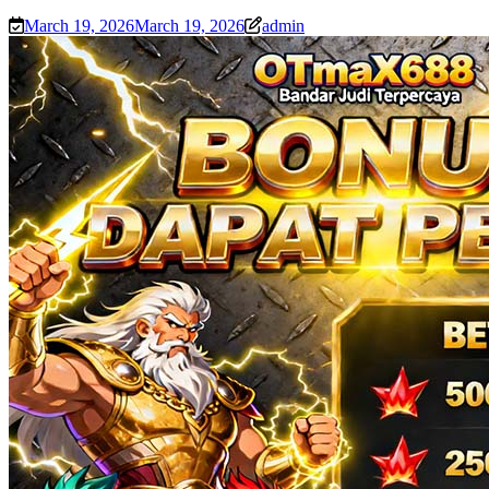
March 19, 2026
March 19, 2026
admin