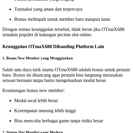
Transaksi yang aman dan terpercaya
Bonus melimpah untuk member baru maupun lama
Dengan semua keunggulan tersebut, tidak heran jika OTmaX688
semakin populer di kalangan pecinta slot online.
Keunggulan OTmaX688 Dibanding Platform Lain
1.
Bonus New Member yang Menggiurkan
Salah satu daya tarik utama OTmaX688 adalah bonus untuk pemain
baru. Bonus ini dirancang agar pemain bisa langsung merasakan
sensasi bermain tanpa harus mengeluarkan modal besar.
Keuntungan bonus new member:
Modal awal lebih besar
Kesempatan menang lebih tinggi
Bisa mencoba berbagai game tanpa risiko besar
2.
Sistem Slot Mandiri yang Modern