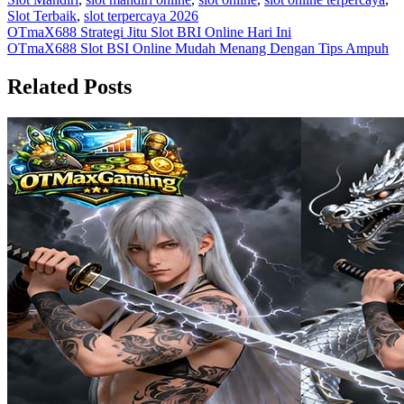
Slot Terbaik
,
slot terpercaya 2026
Post
OTmaX688 Strategi Jitu Slot BRI Online Hari Ini
OTmaX688 Slot BSI Online Mudah Menang Dengan Tips Ampuh
navigation
Related Posts