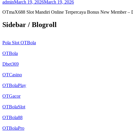
admin
March 19, 2026
March 19, 2026
OTmaX688 Slot Mandiri Online Terpercaya Bonus New Member – Dala
Sidebar / Blogroll
Pola Slot OTBola
OTBola
Dbet369
OTCasino
OTBolaPlay
OTGacor
OTBolaSlot
OTBola88
OTBolaPro