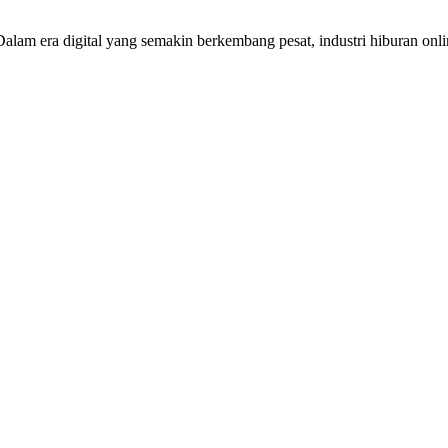
m era digital yang semakin berkembang pesat, industri hiburan on