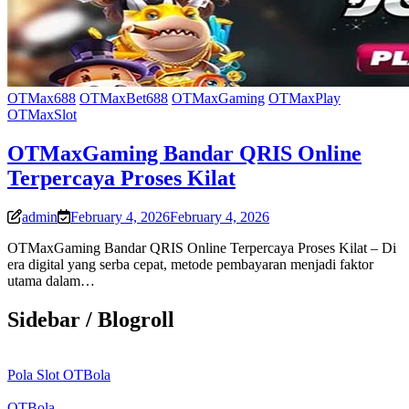
OTMax688
OTMaxBet688
OTMaxGaming
OTMaxPlay
OTMaxSlot
OTMaxGaming Bandar QRIS Online
Terpercaya Proses Kilat
admin
February 4, 2026
February 4, 2026
OTMaxGaming Bandar QRIS Online Terpercaya Proses Kilat – Di
era digital yang serba cepat, metode pembayaran menjadi faktor
utama dalam…
Sidebar / Blogroll
Pola Slot OTBola
OTBola