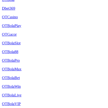
Dbet369
OTCasino
OTBolaPlay
OTGacor
OTBolaSlot
OTBola88
OTBolaPro
OTBolaMax
OTBolaBet
OTBolaWin
OTBolaLive
OTBolaVIP