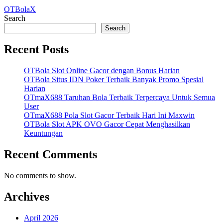
OTBolaX
Search
Search
Recent Posts
OTBola Slot Online Gacor dengan Bonus Harian
OTBola Situs IDN Poker Terbaik Banyak Promo Spesial
Harian
OTmaX688 Taruhan Bola Terbaik Terpercaya Untuk Semua
User
OTmaX688 Pola Slot Gacor Terbaik Hari Ini Maxwin
OTBola Slot APK OVO Gacor Cepat Menghasilkan
Keuntungan
Recent Comments
No comments to show.
Archives
April 2026