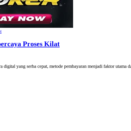
t
rcaya Proses Kilat
 digital yang serba cepat, metode pembayaran menjadi faktor utama