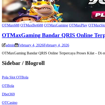
OTMax688
OTMaxBet688
OTMaxGaming
OTMaxPlay
OTMaxSlo
OTMaxGaming Bandar QRIS Online Terpe
admin
February 4, 2026
February 4, 2026
OTMaxGaming Bandar QRIS Online Terpercaya Proses Kilat – Di era
Sidebar / Blogroll
Pola Slot OTBola
OTBola
Dbet369
OTCasino