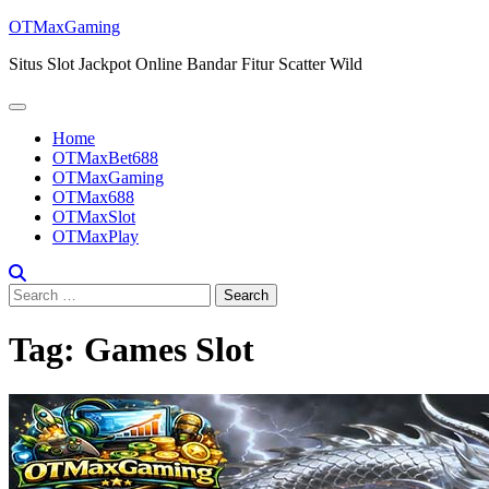
Skip
OTMaxGaming
to
Situs Slot Jackpot Online Bandar Fitur Scatter Wild
content
Home
OTMaxBet688
OTMaxGaming
OTMax688
OTMaxSlot
OTMaxPlay
Search
for:
Tag:
Games Slot