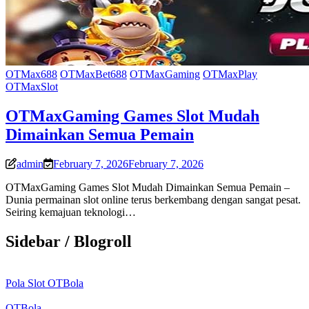
OTMax688
OTMaxBet688
OTMaxGaming
OTMaxPlay
OTMaxSlot
OTMaxGaming Games Slot Mudah
Dimainkan Semua Pemain
admin
February 7, 2026
February 7, 2026
OTMaxGaming Games Slot Mudah Dimainkan Semua Pemain –
Dunia permainan slot online terus berkembang dengan sangat pesat.
Seiring kemajuan teknologi…
Sidebar / Blogroll
Pola Slot OTBola
OTBola