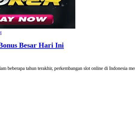
t
onus Besar Hari Ini
m beberapa tahun terakhir, perkembangan slot online di Indonesia 