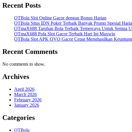
Recent Posts
OTBola Slot Online Gacor dengan Bonus Harian
OTBola Situs IDN Poker Terbaik Banyak Promo Spesial Hari
OTmaX688 Taruhan Bola Terbaik Terpercaya Untuk Semua U
OTmaX688 Pola Slot Gacor Terbaik Hari Ini Maxwin
OTBola Slot APK OVO Gacor Cepat Menghasilkan Keuntun
Recent Comments
No comments to show.
Archives
April 2026
March 2026
February 2026
January 2026
Categories
OTBola