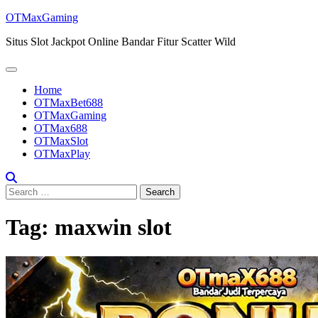
Skip
OTMaxGaming
to
Situs Slot Jackpot Online Bandar Fitur Scatter Wild
content
Home
OTMaxBet688
OTMaxGaming
OTMax688
OTMaxSlot
OTMaxPlay
Search
for:
Tag:
maxwin slot