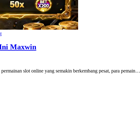
t
 Ini Maxwin
permainan slot online yang semakin berkembang pesat, para pemain