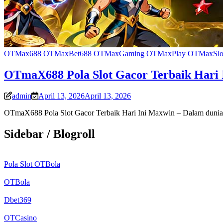
OTMax688
OTMaxBet688
OTMaxGaming
OTMaxPlay
OTMaxSlo
OTmaX688 Pola Slot Gacor Terbaik Hari
admin
April 13, 2026
April 13, 2026
OTmaX688 Pola Slot Gacor Terbaik Hari Ini Maxwin – Dalam dunia 
Sidebar / Blogroll
Pola Slot OTBola
OTBola
Dbet369
OTCasino