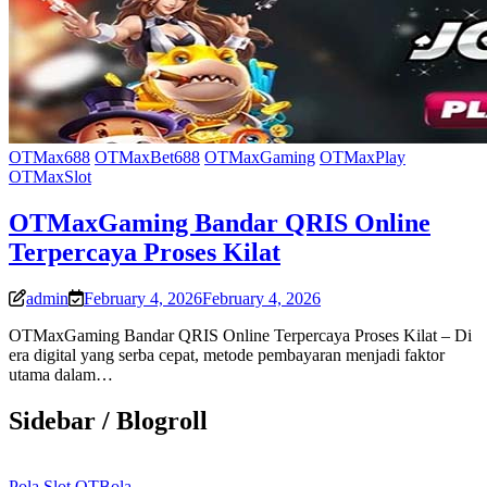
OTMax688
OTMaxBet688
OTMaxGaming
OTMaxPlay
OTMaxSlot
OTMaxGaming Bandar QRIS Online
Terpercaya Proses Kilat
admin
February 4, 2026
February 4, 2026
OTMaxGaming Bandar QRIS Online Terpercaya Proses Kilat – Di
era digital yang serba cepat, metode pembayaran menjadi faktor
utama dalam…
Sidebar / Blogroll
Pola Slot OTBola