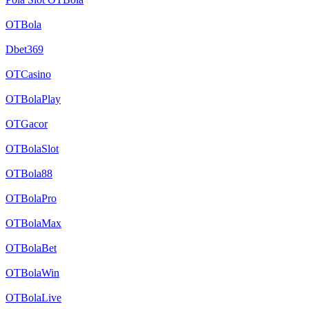
OTBola
Dbet369
OTCasino
OTBolaPlay
OTGacor
OTBolaSlot
OTBola88
OTBolaPro
OTBolaMax
OTBolaBet
OTBolaWin
OTBolaLive