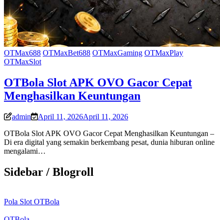
OTMax688
OTMaxBet688
OTMaxGaming
OTMaxPlay
OTMaxSlot
OTBola Slot APK OVO Gacor Cepat
Menghasilkan Keuntungan
admin
April 11, 2026
April 11, 2026
OTBola Slot APK OVO Gacor Cepat Menghasilkan Keuntungan –
Di era digital yang semakin berkembang pesat, dunia hiburan online
mengalami…
Sidebar / Blogroll
Pola Slot OTBola
OTBola