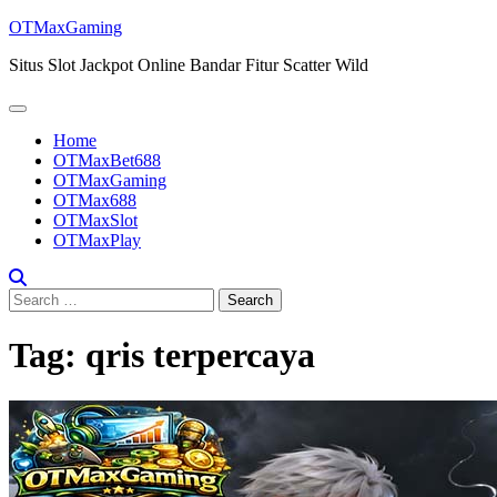
Skip
OTMaxGaming
to
Situs Slot Jackpot Online Bandar Fitur Scatter Wild
content
Home
OTMaxBet688
OTMaxGaming
OTMax688
OTMaxSlot
OTMaxPlay
Search
for:
Tag:
qris terpercaya