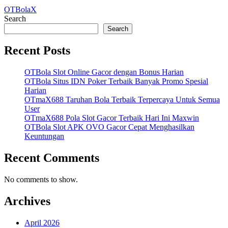
OTBolaX
Search
Search
Recent Posts
OTBola Slot Online Gacor dengan Bonus Harian
OTBola Situs IDN Poker Terbaik Banyak Promo Spesial
Harian
OTmaX688 Taruhan Bola Terbaik Terpercaya Untuk Semua
User
OTmaX688 Pola Slot Gacor Terbaik Hari Ini Maxwin
OTBola Slot APK OVO Gacor Cepat Menghasilkan
Keuntungan
Recent Comments
No comments to show.
Archives
April 2026