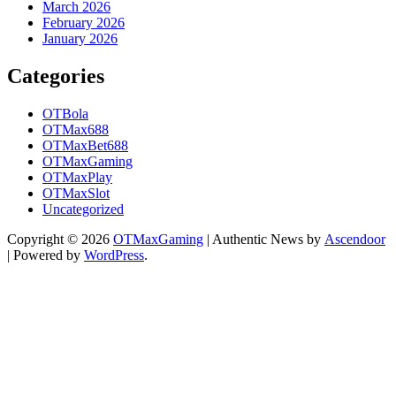
March 2026
February 2026
January 2026
Categories
OTBola
OTMax688
OTMaxBet688
OTMaxGaming
OTMaxPlay
OTMaxSlot
Uncategorized
Copyright © 2026
OTMaxGaming
| Authentic News by
Ascendoor
| Powered by
WordPress
.