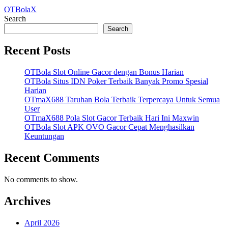
OTBolaX
Search
Search
Recent Posts
OTBola Slot Online Gacor dengan Bonus Harian
OTBola Situs IDN Poker Terbaik Banyak Promo Spesial
Harian
OTmaX688 Taruhan Bola Terbaik Terpercaya Untuk Semua
User
OTmaX688 Pola Slot Gacor Terbaik Hari Ini Maxwin
OTBola Slot APK OVO Gacor Cepat Menghasilkan
Keuntungan
Recent Comments
No comments to show.
Archives
April 2026