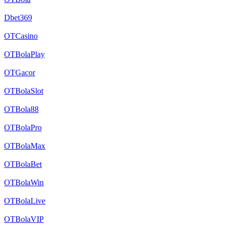
Dbet369
OTCasino
OTBolaPlay
OTGacor
OTBolaSlot
OTBola88
OTBolaPro
OTBolaMax
OTBolaBet
OTBolaWin
OTBolaLive
OTBolaVIP