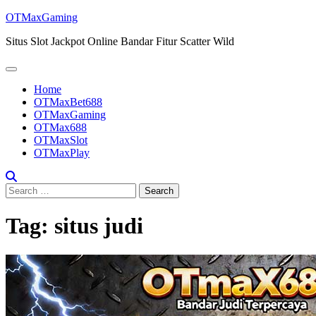
Skip
OTMaxGaming
to
Situs Slot Jackpot Online Bandar Fitur Scatter Wild
content
Home
OTMaxBet688
OTMaxGaming
OTMax688
OTMaxSlot
OTMaxPlay
Search
for:
Tag:
situs judi