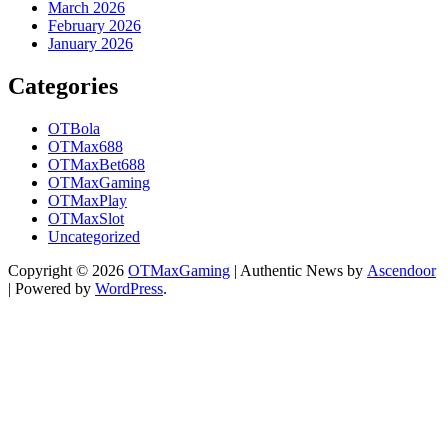
March 2026
February 2026
January 2026
Categories
OTBola
OTMax688
OTMaxBet688
OTMaxGaming
OTMaxPlay
OTMaxSlot
Uncategorized
Copyright © 2026
OTMaxGaming
| Authentic News by
Ascendoor
| Powered by
WordPress
.