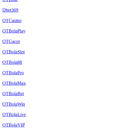
Dbet369
OTCasino
OTBolaPlay
OTGacor
OTBolaSlot
OTBola88
OTBolaPro
OTBolaMax
OTBolaBet
OTBolaWin
OTBolaLive
OTBolaVIP