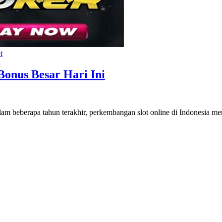
t
onus Besar Hari Ini
m beberapa tahun terakhir, perkembangan slot online di Indonesia 