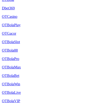
Dbet369
OTCasino
OTBolaPlay
OTGacor
OTBolaSlot
OTBola88
OTBolaPro
OTBolaMax
OTBolaBet
OTBolaWin
OTBolaLive
OTBolaVIP