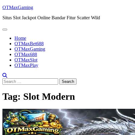
Skip
OTMaxGaming
to
Situs Slot Jackpot Online Bandar Fitur Scatter Wild
content
Home
OTMaxBet688
OTMaxGaming
OTMax688
OTMaxSlot
OTMaxPlay
Search
for:
Tag:
Slot Modern