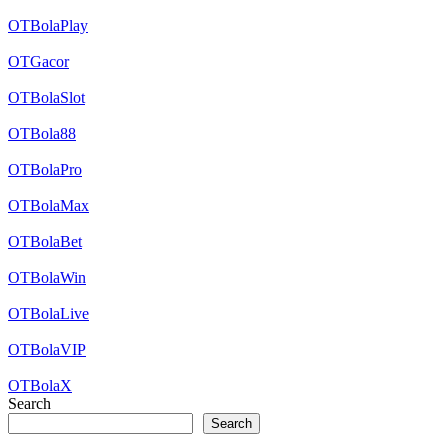
OTBolaPlay
OTGacor
OTBolaSlot
OTBola88
OTBolaPro
OTBolaMax
OTBolaBet
OTBolaWin
OTBolaLive
OTBolaVIP
OTBolaX
Search
Search