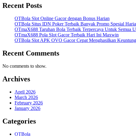
Recent Posts
OTBola Slot Online Gacor dengan Bonus Harian
OTBola Situs IDN Poker Terbaik Banyak Promo Spesial Hari
OTmaX688 Taruhan Bola Terbaik Terpercaya Untuk Semua U
OTmaX688 Pola Slot Gacor Terbaik Hari Ini Maxwin
OTBola Slot APK OVO Gacor Cepat Menghasilkan Keuntun
Recent Comments
No comments to show.
Archives
April 2026
March 2026
February 2026
January 2026
Categories
OTBola