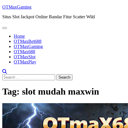
Skip
OTMaxGaming
to
Situs Slot Jackpot Online Bandar Fitur Scatter Wild
content
Home
OTMaxBet688
OTMaxGaming
OTMax688
OTMaxSlot
OTMaxPlay
Search
for:
Tag:
slot mudah maxwin