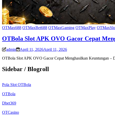
OTMax688
OTMaxBet688
OTMaxGaming
OTMaxPlay
OTMaxSlo
OTBola Slot APK OVO Gacor Cepat Meng
admin
April 11, 2026
April 11, 2026
OTBola Slot APK OVO Gacor Cepat Menghasilkan Keuntungan – Di e
Sidebar / Blogroll
Pola Slot OTBola
OTBola
Dbet369
OTCasino