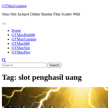
Skip
OTMaxGaming
to
Situs Slot Jackpot Online Bandar Fitur Scatter Wild
content
Home
OTMaxBet688
OTMaxGaming
OTMax688
OTMaxSlot
OTMaxPlay
Search
for:
Tag:
slot penghasil uang