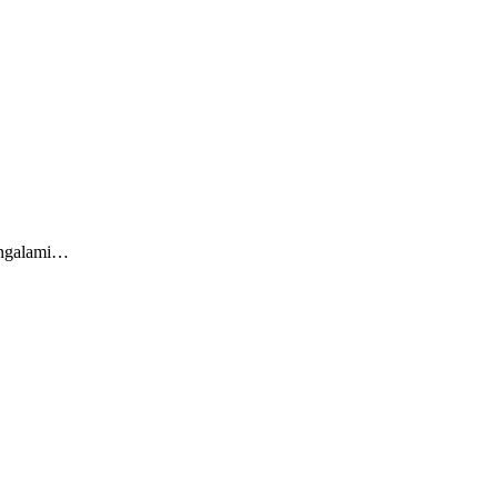
engalami…