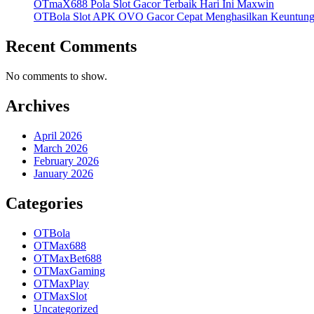
OTmaX688 Pola Slot Gacor Terbaik Hari Ini Maxwin
OTBola Slot APK OVO Gacor Cepat Menghasilkan Keuntun
Recent Comments
No comments to show.
Archives
April 2026
March 2026
February 2026
January 2026
Categories
OTBola
OTMax688
OTMaxBet688
OTMaxGaming
OTMaxPlay
OTMaxSlot
Uncategorized