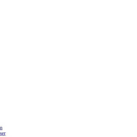
an
ser