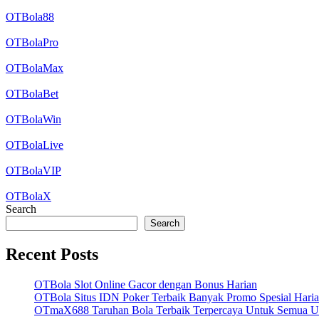
OTBola88
OTBolaPro
OTBolaMax
OTBolaBet
OTBolaWin
OTBolaLive
OTBolaVIP
OTBolaX
Search
Search
Recent Posts
OTBola Slot Online Gacor dengan Bonus Harian
OTBola Situs IDN Poker Terbaik Banyak Promo Spesial Hari
OTmaX688 Taruhan Bola Terbaik Terpercaya Untuk Semua U