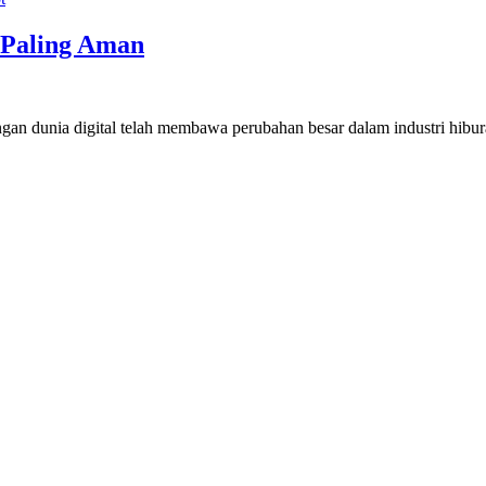
Paling Aman
dunia digital telah membawa perubahan besar dalam industri hibur