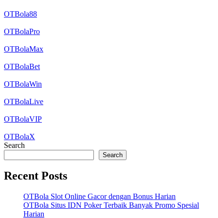
OTBola88
OTBolaPro
OTBolaMax
OTBolaBet
OTBolaWin
OTBolaLive
OTBolaVIP
OTBolaX
Search
Search
Recent Posts
OTBola Slot Online Gacor dengan Bonus Harian
OTBola Situs IDN Poker Terbaik Banyak Promo Spesial
Harian