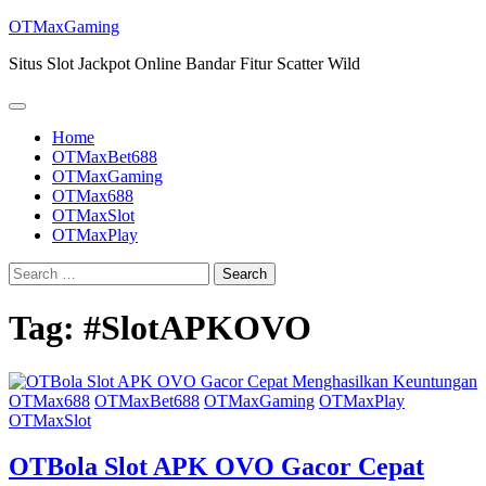
Skip
OTMaxGaming
to
Situs Slot Jackpot Online Bandar Fitur Scatter Wild
content
Home
OTMaxBet688
OTMaxGaming
OTMax688
OTMaxSlot
OTMaxPlay
Search
for:
Tag:
#SlotAPKOVO
OTMax688
OTMaxBet688
OTMaxGaming
OTMaxPlay
OTMaxSlot
OTBola Slot APK OVO Gacor Cepat