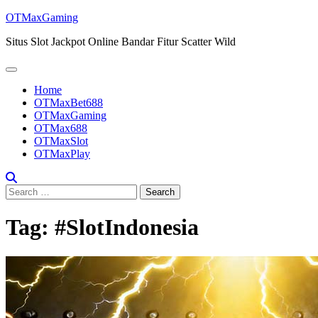
Skip
OTMaxGaming
to
Situs Slot Jackpot Online Bandar Fitur Scatter Wild
content
Home
OTMaxBet688
OTMaxGaming
OTMax688
OTMaxSlot
OTMaxPlay
Search
for:
Tag:
#SlotIndonesia