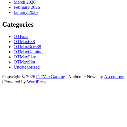
March 2026
February 2026
January 2026
Categories
OTBola
OTMax688
OTMaxBet688
OTMaxGaming
OTMaxPlay
OTMaxSlot
Uncategorized
Copyright © 2026
OTMaxGaming
| Authentic News by
Ascendoor
| Powered by
WordPress
.