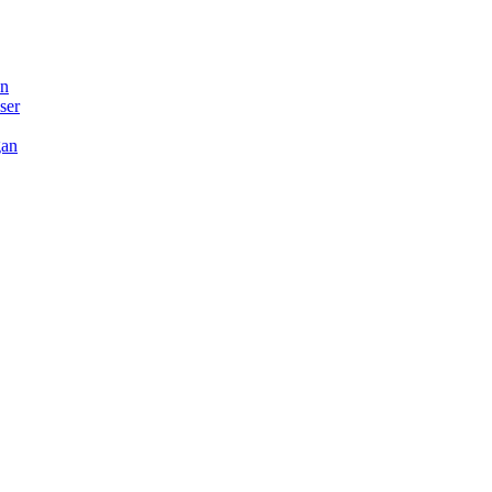
an
ser
gan