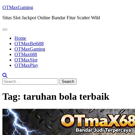
Skip
OTMaxGaming
to
Situs Slot Jackpot Online Bandar Fitur Scatter Wild
content
Home
OTMaxBet688
OTMaxGaming
OTMax688
OTMaxSlot
OTMaxPlay
Search
for:
Tag:
taruhan bola terbaik