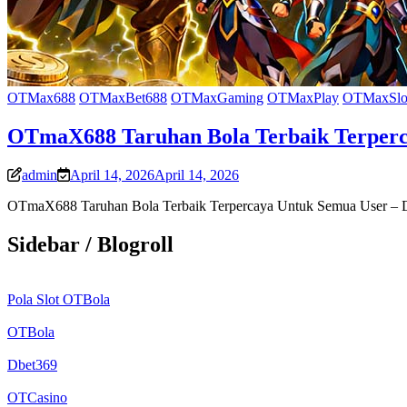
OTMax688
OTMaxBet688
OTMaxGaming
OTMaxPlay
OTMaxSlo
OTmaX688 Taruhan Bola Terbaik Terperc
admin
April 14, 2026
April 14, 2026
OTmaX688 Taruhan Bola Terbaik Terpercaya Untuk Semua User – Dal
Sidebar / Blogroll
Pola Slot OTBola
OTBola
Dbet369
OTCasino