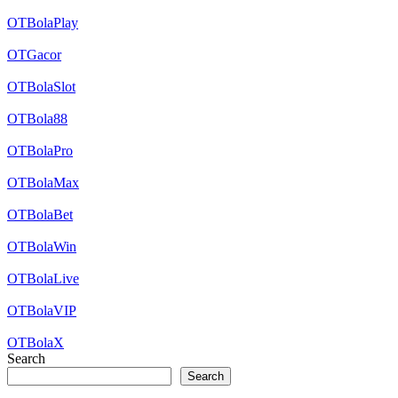
OTBolaPlay
OTGacor
OTBolaSlot
OTBola88
OTBolaPro
OTBolaMax
OTBolaBet
OTBolaWin
OTBolaLive
OTBolaVIP
OTBolaX
Search
Search