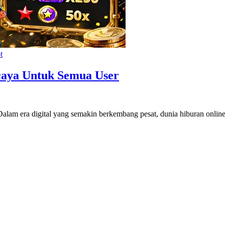
t
aya Untuk Semua User
am era digital yang semakin berkembang pesat, dunia hiburan onlin