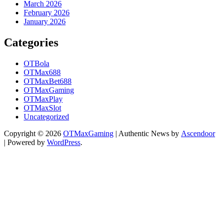
March 2026
February 2026
January 2026
Categories
OTBola
OTMax688
OTMaxBet688
OTMaxGaming
OTMaxPlay
OTMaxSlot
Uncategorized
Copyright © 2026
OTMaxGaming
| Authentic News by
Ascendoor
| Powered by
WordPress
.