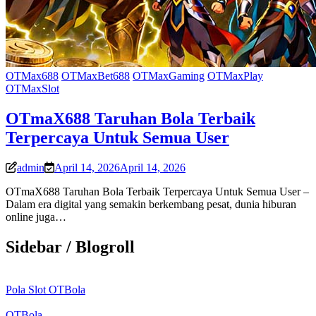
OTMax688
OTMaxBet688
OTMaxGaming
OTMaxPlay
OTMaxSlot
OTmaX688 Taruhan Bola Terbaik
Terpercaya Untuk Semua User
admin
April 14, 2026
April 14, 2026
OTmaX688 Taruhan Bola Terbaik Terpercaya Untuk Semua User –
Dalam era digital yang semakin berkembang pesat, dunia hiburan
online juga…
Sidebar / Blogroll
Pola Slot OTBola
OTBola