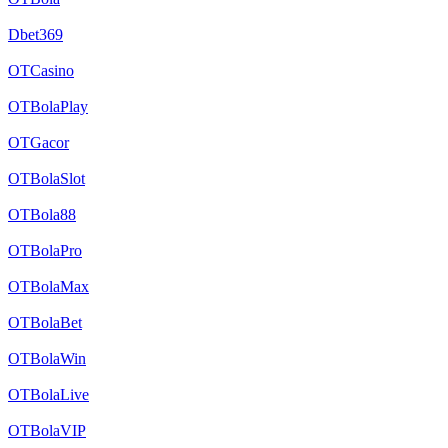
Dbet369
OTCasino
OTBolaPlay
OTGacor
OTBolaSlot
OTBola88
OTBolaPro
OTBolaMax
OTBolaBet
OTBolaWin
OTBolaLive
OTBolaVIP