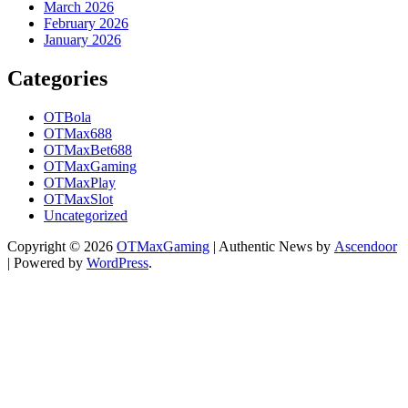
March 2026
February 2026
January 2026
Categories
OTBola
OTMax688
OTMaxBet688
OTMaxGaming
OTMaxPlay
OTMaxSlot
Uncategorized
Copyright © 2026
OTMaxGaming
| Authentic News by
Ascendoor
| Powered by
WordPress
.