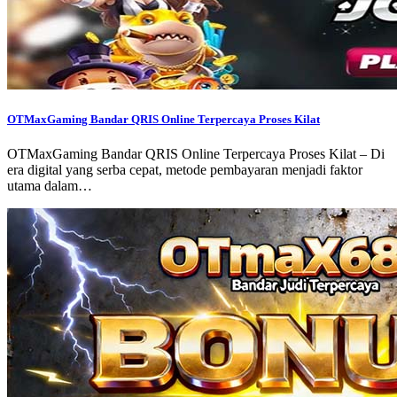
OTMaxGaming Bandar QRIS Online Terpercaya Proses Kilat
OTMaxGaming Bandar QRIS Online Terpercaya Proses Kilat – Di
era digital yang serba cepat, metode pembayaran menjadi faktor
utama dalam…