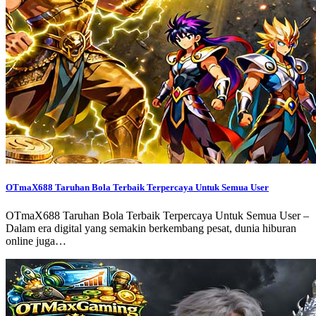
OTmaX688 Taruhan Bola Terbaik Terpercaya Untuk Semua User
OTmaX688 Taruhan Bola Terbaik Terpercaya Untuk Semua User –
Dalam era digital yang semakin berkembang pesat, dunia hiburan
online juga…