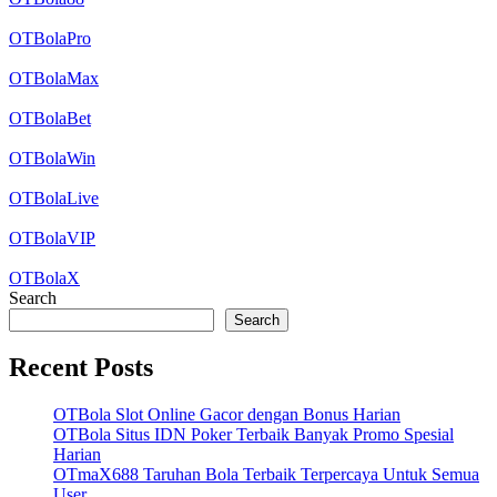
OTBolaPro
OTBolaMax
OTBolaBet
OTBolaWin
OTBolaLive
OTBolaVIP
OTBolaX
Search
Search
Recent Posts
OTBola Slot Online Gacor dengan Bonus Harian
OTBola Situs IDN Poker Terbaik Banyak Promo Spesial
Harian
OTmaX688 Taruhan Bola Terbaik Terpercaya Untuk Semua
User