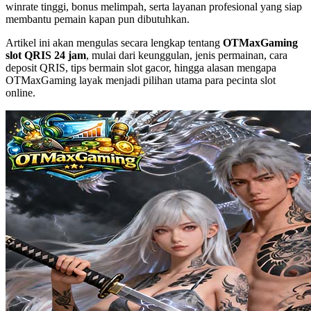
winrate tinggi, bonus melimpah, serta layanan profesional yang siap
membantu pemain kapan pun dibutuhkan.
Artikel ini akan mengulas secara lengkap tentang
OTMaxGaming
slot QRIS 24 jam
, mulai dari keunggulan, jenis permainan, cara
deposit QRIS, tips bermain slot gacor, hingga alasan mengapa
OTMaxGaming layak menjadi pilihan utama para pecinta slot
online.