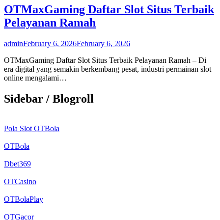
OTMaxGaming Daftar Slot Situs Terbaik
Pelayanan Ramah
admin
February 6, 2026
February 6, 2026
OTMaxGaming Daftar Slot Situs Terbaik Pelayanan Ramah – Di
era digital yang semakin berkembang pesat, industri permainan slot
online mengalami…
Sidebar / Blogroll
Pola Slot OTBola
OTBola
Dbet369
OTCasino
OTBolaPlay
OTGacor