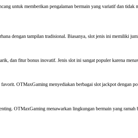
ang untuk memberikan pengalaman bermain yang variatif dan tidak m
na dengan tampilan tradisional. Biasanya, slot jenis ini memiliki jum
arik, dan fitur bonus inovatif. Jenis slot ini sangat populer karena me
han favorit. OTMaxGaming menyediakan berbagai slot jackpot dengan 
h penting. OTMaxGaming menawarkan lingkungan bermain yang ramah ba