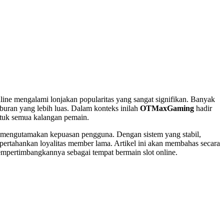
nline mengalami lonjakan popularitas yang sangat signifikan. Banyak
buran yang lebih luas. Dalam konteks inilah
OTMaxGaming
hadir
ntuk semua kalangan pemain.
ng mengutamakan kepuasan pengguna. Dengan sistem yang stabil,
ertahankan loyalitas member lama. Artikel ini akan membahas secara
mpertimbangkannya sebagai tempat bermain slot online.