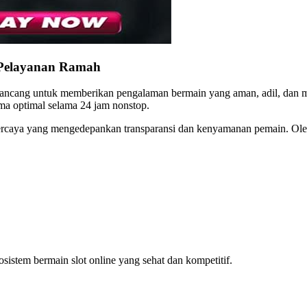
 Pelayanan Ramah
ancang untuk memberikan pengalaman bermain yang aman, adil, dan m
a optimal selama 24 jam nonstop.
ercaya yang mengedepankan transparansi dan kenyamanan pemain. Oleh k
.
stem bermain slot online yang sehat dan kompetitif.