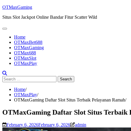
Skip
OTMaxGaming
to
Situs Slot Jackpot Online Bandar Fitur Scatter Wild
content
Home
OTMaxBet688
OTMaxGaming
OTMax688
OTMaxSlot
OTMaxPlay
Search
for:
Home
OTMaxPlay
OTMaxGaming Daftar Slot Situs Terbaik Pelayanan Ramah
OTMaxGaming Daftar Slot Situs Terbaik
February 6, 2026
February 6, 2026
admin