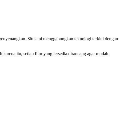
enyenangkan. Situs ini menggabungkan teknologi terkini dengan
arena itu, setiap fitur yang tersedia dirancang agar mudah